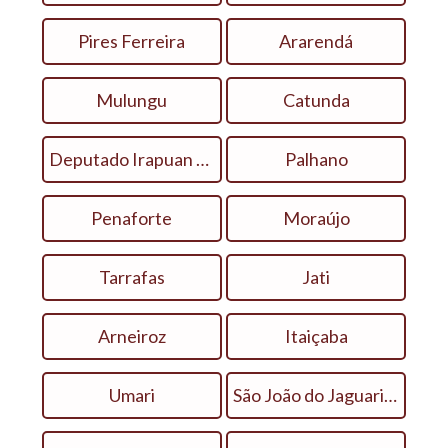
Pires Ferreira
Ararendá
Mulungu
Catunda
Deputado Irapuan Pinheiro
Palhano
Penaforte
Moraújo
Tarrafas
Jati
Arneiroz
Itaiçaba
Umari
São João do Jaguaribe