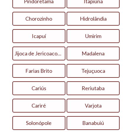
Pindoretama
Itapiúna
Chorozinho
Hidrolândia
Icapuí
Umirim
Jijoca de Jericoacoara
Madalena
Farias Brito
Tejuçuoca
Cariús
Reriutaba
Cariré
Varjota
Solonópole
Banabuiú