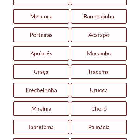
Meruoca
Barroquinha
Porteiras
Acarape
Apuiarés
Mucambo
Graça
Iracema
Frecheirinha
Uruoca
Miraíma
Choró
Ibaretama
Palmácia