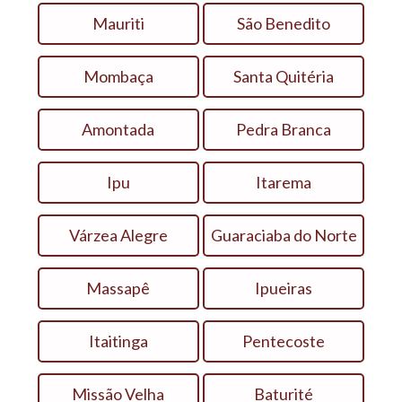
Mauriti
São Benedito
Mombaça
Santa Quitéria
Amontada
Pedra Branca
Ipu
Itarema
Várzea Alegre
Guaraciaba do Norte
Massapê
Ipueiras
Itaitinga
Pentecoste
Missão Velha
Baturité